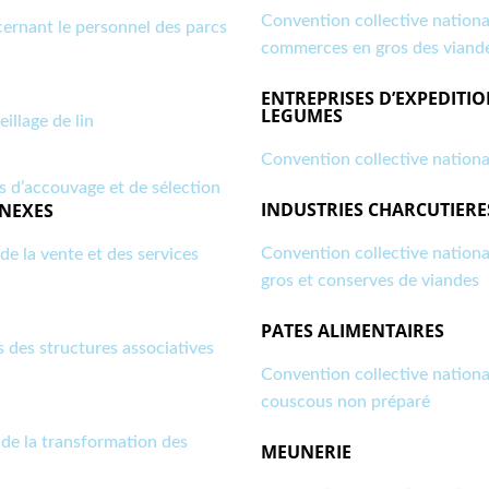
Convention collective national
cernant le personnel des parcs
commerces en gros des viand
ENTREPRISES D’EXPEDITIO
LEGUMES
illage de lin
Convention collective nationa
s d’accouvage et de sélection
INDUSTRIES CHARCUTIERE
NNEXES
Convention collective national
de la vente et des services
gros et conserves de viandes
PATES ALIMENTAIRES
 des structures associatives
Convention collective nationa
couscous non préparé
 de la transformation des
MEUNERIE