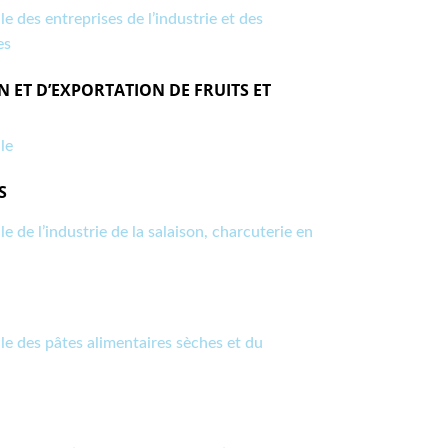
e des entreprises de l’industrie et des
es
N ET D’EXPORTATION DE FRUITS ET
le
S
e de l’industrie de la salaison, charcuterie en
le des pâtes alimentaires sèches et du