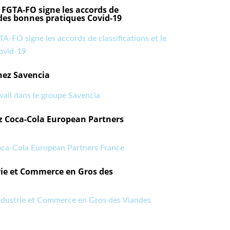
a FGTA-FO signe les accords de
e des bonnes pratiques Covid-19
GTA-FO signe les accords de classifications et le
ovid-19
chez Savencia
vail dans le groupe Savencia
z Coca-Cola European Partners
oca-Cola European Partners France
rie et Commerce en Gros des
ndustrie et Commerce en Gros des Viandes