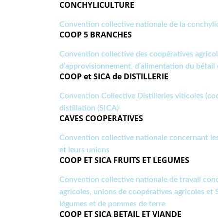
CONCHYLICULTURE
Convention collective nationale de la conchyli
COOP 5 BRANCHES
Convention collective des coopératives agricol
d’approvisionnement, d’alimentation du bétail 
COOP et SICA de DISTILLERIE
Convention Collective Distilleries viticoles (co
distillation (SICA)
CAVES COOPERATIVES
Convention collective nationale concernant les
et leurs unions
COOP ET SICA FRUITS ET LEGUMES
Convention collective nationale de travail con
agricoles, unions de coopératives agricoles et S
légumes et de pommes de terre
COOP ET SICA BETAIL ET VIANDE