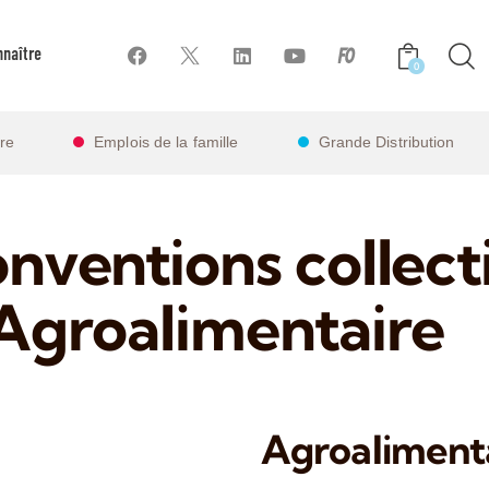
naître
0
ire
Emplois de la famille
Grande Distribution
nventions collect
Agroalimentaire
Agroaliment