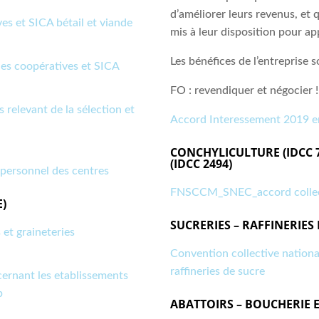
d’améliorer leurs revenus, et 
es et SICA bétail et viande
mis à leur disposition pour ap
Les bénéfices de l’entreprise so
ies coopératives et SICA
FO :
revendiquer et négocier !
 relevant de la sélection et
Accord Interessement 2019 en
CONCHYLICULTURE (IDCC 
(IDCC 2494)
 personnel des centres
FNSCCM_SNEC_accord collect
)
SUCRERIES – RAFFINERIES
 et graineteries
Convention collective nationale
raffineries de sucre
cernant les etablissements
p
ABATTOIRS – BOUCHERIE 