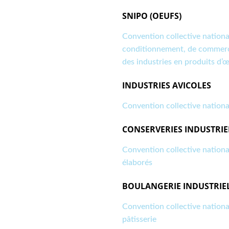
SNIPO (OEUFS)
Convention collective nationa
conditionnement, de commerci
des industries en produits d’
INDUSTRIES AVICOLES
Convention collective nationa
CONSERVERIES INDUSTRIE
Convention collective national
élaborés
BOULANGERIE INDUSTRIE
Convention collective national
pâtisserie