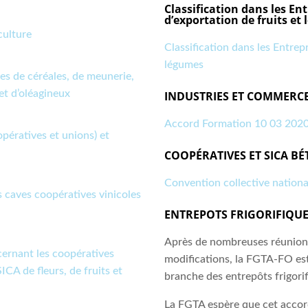
Classification dans les Ent
d’exportation de fruits et
culture
Classification dans les Entrepr
légumes
es de céréales, de meunerie,
et d’oléagineux
INDUSTRIES ET COMMERCE
Accord Formation 10 03 2020
opératives et unions) et
COOPÉRATIVES ET SICA BÉ
Convention collective nationa
 caves coopératives vinicoles
ENTREPOTS FRIGORIFIQU
Après de nombreuses réunions
cernant les coopératives
modifications, la FGTA-FO est
ICA de fleurs, de fruits et
branche des entrepôts frigorif
La FGTA espère que cet accor