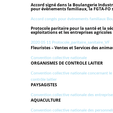
Accord signé dans la Boulangerie Industri
pour évènements familiaux, la FGTA-FO s’
Accord congés pour événements familiaux Boul
Protocole paritaire pour la santé et la sé
exploitations et les entreprises agricoles
2020 05 11 Protocole_paritaire_sanitaire_VF
Fleuristes – Ventes et Services des anima
Convention collective nationale
ORGANISMES DE CONTROLE LAITIER
Convention collective nationale concernant le
contrôle laitier
PAYSAGISTES
Convention collective nationale des entrepris
AQUACULTURE
Convention collective nationale des personnel