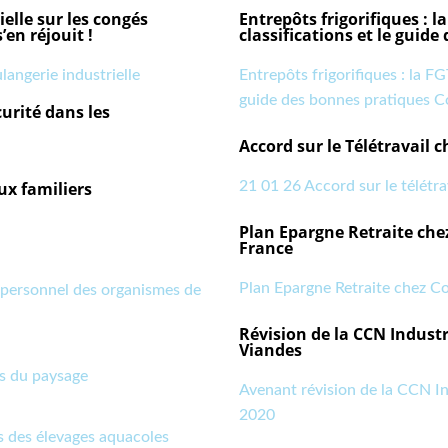
elle sur les congés
Entrepôts frigorifiques : l
en réjouit !
classifications et le guid
angerie industrielle
Entrepôts frigorifiques : la F
guide des bonnes pratiques C
curité dans les
Accord sur le Télétravail 
ux familiers
21 01 26 Accord sur le télétra
Plan Epargne Retraite che
France
Plan Epargne Retraite chez C
 personnel des organismes de
Révision de la CCN Indust
Viandes
es du paysage
Avenant révision de la CCN I
2020
s des élevages
aquacoles