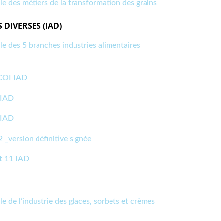
le des métiers de la transformation des grains
 DIVERSES (IAD)
le des 5 branches industries alimentaires
RCOI IAD
 IAD
 IAD
_version définitive signée
t 11 IAD
e de l’industrie des glaces, sorbets et crèmes