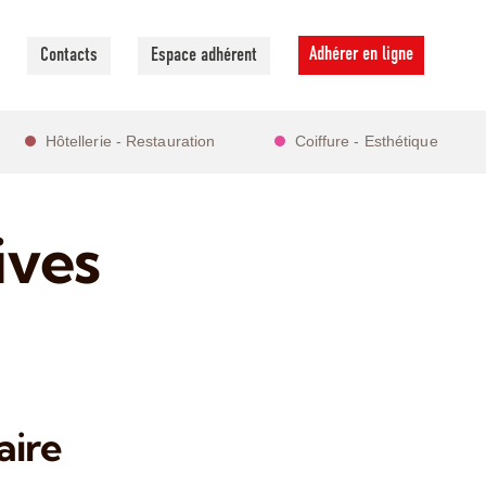
Adhérer en ligne
Contacts
Espace adhérent
Hôtellerie - Restauration
Coiffure - Esthétique
ives
aire