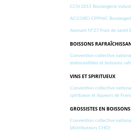
CCN 2011 Boulangerie industr
ACCORD CPPNIC Boulangerie 
Avenant N°27 Frais de santé B
BOISSONS RAFRAÎCHISSA
Convention collective nationa
embouteillées et boissons rafr
VINS ET SPIRITUEUX
Convention collective nationale
spiritueux et liqueurs de Fran
GROSSISTES EN BOISSONS
Convention collective nationa
(distributeurs CHD)