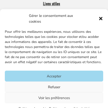
Liens utiles
Gérer le consentement aux
Boutique en ligne
cookies
Espace Presse
Pour offrir les meilleures expériences, nous utilisons des
Nos partenaires
technologies telles que les cookies pour stocker et/ou accéder
Gestion des cookies
aux informations des appareils. Le fait de consentir à ces
technologies nous permettra de traiter des données telles que
le comportement de navigation ou les ID uniques sur ce site. Le
fait de ne pas consentir ou de retirer son consentement peut
FGTA-FO / 15 avenue Victor Hugo – 92170 Vanves / 01 86
avoir un effet négatif sur certaines caractéristiques et fonctions.
90 43 60 / fgtafo@fgta-fo.org
Accepter
Accueil
Refuser
Contacts
Voir les préférences
Mentions légales