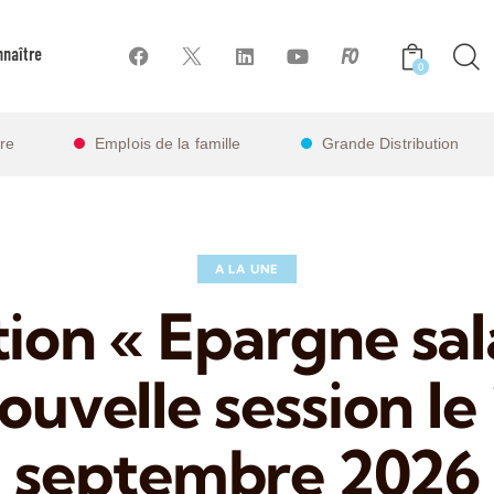
naître
0
ire
Emplois de la famille
Grande Distribution
A LA UNE
ion « Epargne sala
nouvelle session le
septembre 2026