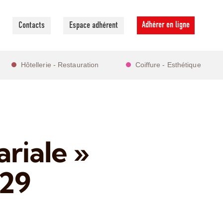
Adhérer en ligne
Contacts
Espace adhérent
Hôtellerie - Restauration
Coiffure - Esthétique
riale »
 29