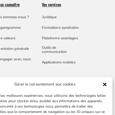
us connaître
Vos services
i sommes-nous ?
Juridique
rganigramme
Formations syndicales
s valeurs
Plateforme avantages
Outils de
solution générale
communication
engager avec nous
Applications mobiles
Gérer le consentement aux cookies
blications
Liens utiles
 les meilleures expériences, nous utilisons des technologies telles
s publications
Boutique en ligne
okies pour stocker et/ou accéder aux informations des appareils.
 consentir à ces technologies nous permettra de traiter des
père juridique
Espace Presse
lles que le comportement de navigation ou les ID uniques sur ce