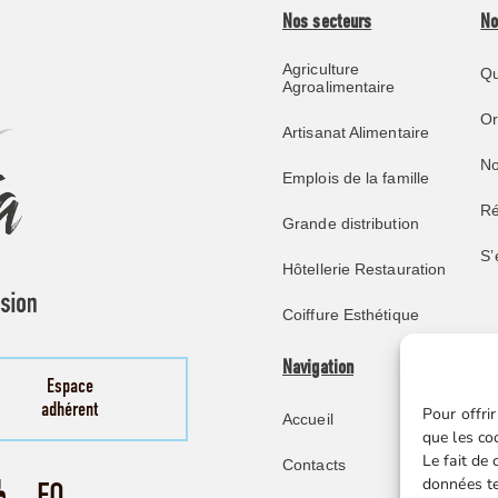
Nos secteurs
No
Agriculture
Qu
Agroalimentaire
O
Artisanat Alimentaire
No
Emplois de la famille
Ré
Grande distribution
S’
Hôtellerie Restauration
Coiffure Esthétique
Navigation
Pu
Espace
adhérent
Pour offrir
Accueil
No
que les co
Le fait de
Contacts
Re
données te