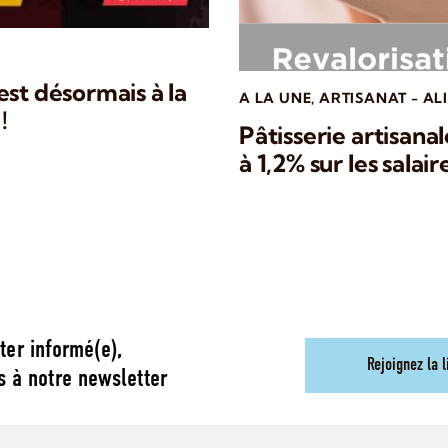
 est désormais à la
A LA UNE
,
ARTISANAT - AL
!
Pâtisserie artisanal
à 1,2% sur les salair
ter informé(e),
Rejoignez la l
s à notre newsletter