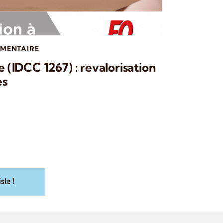
IMENTAIRE
e (IDCC 1267) : revalorisation
es
iste !