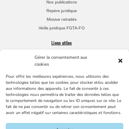
Nos publications
Repère juridique
Missive retraités
Veille juridique FGTA-FO
Liens utiles
Gérer le consentement aux
Boutique en ligne
cookies
Espace Presse
Pour offrir les meilleures expériences, nous utilisons des
Nos partenaires
technologies telles que les cookies pour stocker et/ou accéder
Gestion des cookies
aux informations des appareils. Le fait de consentir à ces
technologies nous permettra de traiter des données telles que
le comportement de navigation ou les ID uniques sur ce site. Le
fait de ne pas consentir ou de retirer son consentement peut
FGTA-FO / 15 avenue Victor Hugo – 92170 Vanves / 01 86
avoir un effet négatif sur certaines caractéristiques et fonctions.
90 43 60 / fgtafo@fgta-fo.org