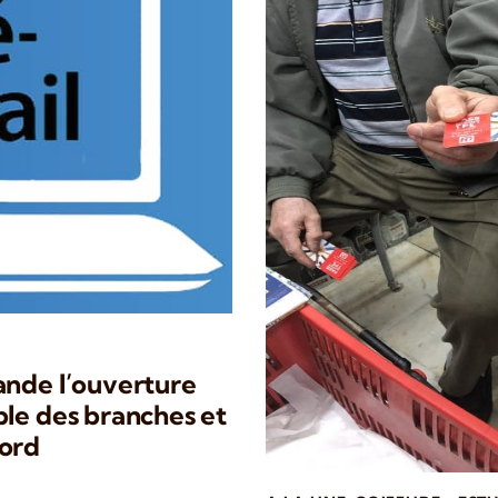
ande l’ouverture
ble des branches et
cord