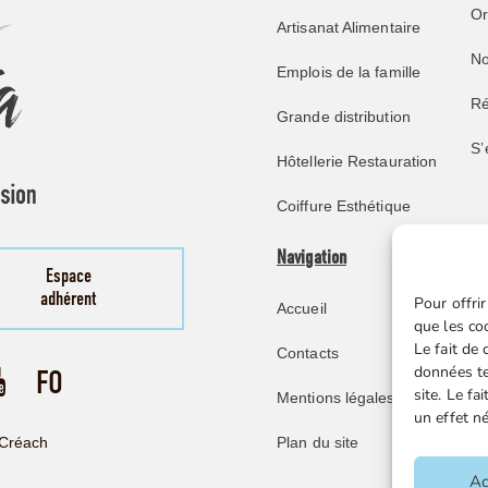
O
Artisanat Alimentaire
No
Emplois de la famille
Ré
Grande distribution
S’
Hôtellerie Restauration
Coiffure Esthétique
Navigation
Pu
Espace
adhérent
Pour offrir
Accueil
No
que les co
Le fait de
Contacts
Re
données te
site. Le f
Mentions légales
Mi
un effet né
Ve
Plan du site
Créach
F
Ac