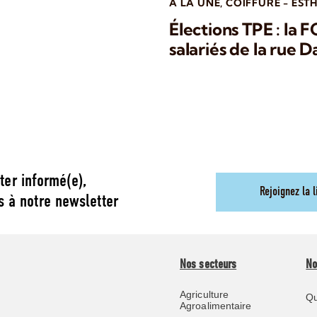
A LA UNE
,
COIFFURE - EST
Élections TPE : la 
salariés de la rue 
ter informé(e),
Rejoignez la l
s à notre newsletter
Nos secteurs
No
Agriculture
Qu
Agroalimentaire