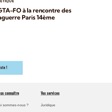
HÉTIQUE
FGTA-FO à la rencontre des
Daguerre Paris 14ème
iste !
us connaître
Vos services
i sommes-nous ?
Juridique