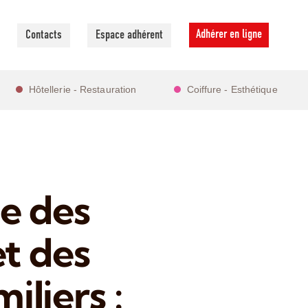
Adhérer en ligne
Contacts
Espace adhérent
Hôtellerie - Restauration
Coiffure - Esthétique
he des
et des
iliers :