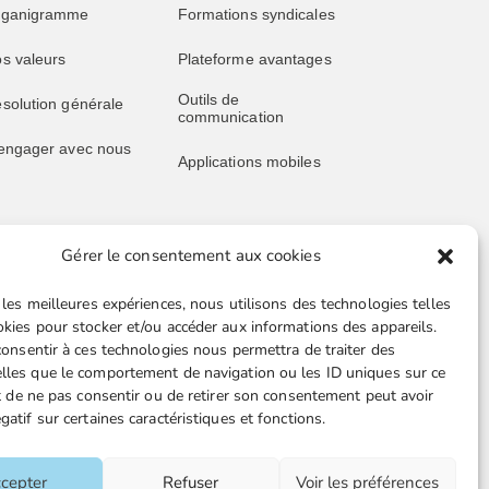
rganigramme
Formations syndicales
s valeurs
Plateforme avantages
Outils de
solution générale
communication
engager avec nous
Applications mobiles
Gérer le consentement aux cookies
blications
Liens utiles
 les meilleures expériences, nous utilisons des technologies telles
s publications
Boutique en ligne
okies pour stocker et/ou accéder aux informations des appareils.
 consentir à ces technologies nous permettra de traiter des
père juridique
Espace Presse
lles que le comportement de navigation ou les ID uniques sur ce
ait de ne pas consentir ou de retirer son consentement peut avoir
ssive retraités
Nos partenaires
gatif sur certaines caractéristiques et fonctions.
ille juridique FGTA-
Gestion des cookies
O
cepter
Refuser
Voir les préférences