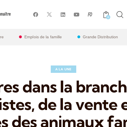
naître
0
ire
Emplois de la famille
Grande Distribution
A LA UNE
res dans la branc
istes, de la vente 
s des animaux fam