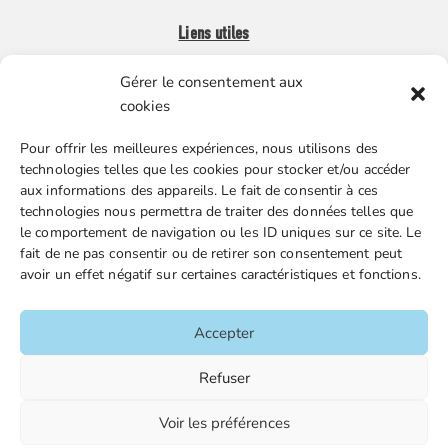
Liens utiles
Gérer le consentement aux
Boutique en ligne
cookies
Espace Presse
Pour offrir les meilleures expériences, nous utilisons des
Nos partenaires
technologies telles que les cookies pour stocker et/ou accéder
Gestion des cookies
aux informations des appareils. Le fait de consentir à ces
technologies nous permettra de traiter des données telles que
le comportement de navigation ou les ID uniques sur ce site. Le
fait de ne pas consentir ou de retirer son consentement peut
FGTA-FO / 15 avenue Victor Hugo – 92170 Vanves / 01 86
avoir un effet négatif sur certaines caractéristiques et fonctions.
90 43 60 / fgtafo@fgta-fo.org
Accepter
Accueil
Refuser
Contacts
Voir les préférences
Mentions légales