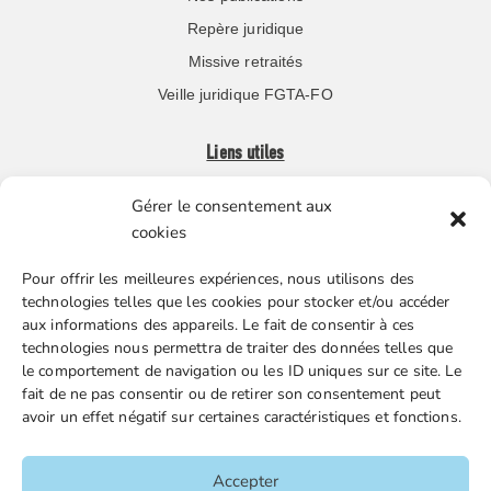
Repère juridique
Missive retraités
Veille juridique FGTA-FO
Liens utiles
Gérer le consentement aux
Boutique en ligne
cookies
Espace Presse
Pour offrir les meilleures expériences, nous utilisons des
Nos partenaires
technologies telles que les cookies pour stocker et/ou accéder
Gestion des cookies
aux informations des appareils. Le fait de consentir à ces
technologies nous permettra de traiter des données telles que
le comportement de navigation ou les ID uniques sur ce site. Le
fait de ne pas consentir ou de retirer son consentement peut
FGTA-FO / 15 avenue Victor Hugo – 92170 Vanves / 01 86
avoir un effet négatif sur certaines caractéristiques et fonctions.
90 43 60 / fgtafo@fgta-fo.org
Accepter
Accueil