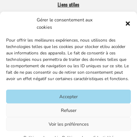
Liens utiles
Gérer le consentement aux
Boutique en ligne
cookies
Espace Presse
Pour offrir les meilleures expériences, nous utilisons des
Nos partenaires
technologies telles que les cookies pour stocker et/ou accéder
Gestion des cookies
aux informations des appareils. Le fait de consentir à ces
technologies nous permettra de traiter des données telles que
le comportement de navigation ou les ID uniques sur ce site. Le
fait de ne pas consentir ou de retirer son consentement peut
FGTA-FO / 15 avenue Victor Hugo – 92170 Vanves / 01 86
avoir un effet négatif sur certaines caractéristiques et fonctions.
90 43 60 / fgtafo@fgta-fo.org
Accepter
Accueil
Refuser
Contacts
Voir les préférences
Mentions légales