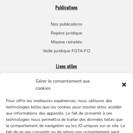
Publications
Nos publications
Repère juridique
Missive retraités
Veille juridique FGTA-FO
Liens utiles
Gérer le consentement aux
Boutique en ligne
cookies
Espace Presse
Pour offrir les meilleures expériences, nous utilisons des
Nos partenaires
technologies telles que les cookies pour stocker et/ou accéder
Gestion des cookies
aux informations des appareils. Le fait de consentir à ces
technologies nous permettra de traiter des données telles que
le comportement de navigation ou les ID uniques sur ce site. Le
fait de ne pas consentir ou de retirer son consentement peut