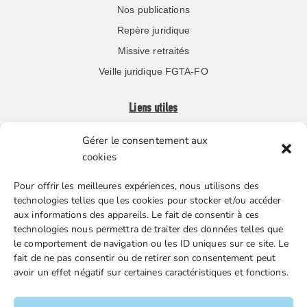
Nos publications
Repère juridique
Missive retraités
Veille juridique FGTA-FO
Liens utiles
Gérer le consentement aux
Boutique en ligne
cookies
Espace Presse
Pour offrir les meilleures expériences, nous utilisons des
Nos partenaires
technologies telles que les cookies pour stocker et/ou accéder
Gestion des cookies
aux informations des appareils. Le fait de consentir à ces
technologies nous permettra de traiter des données telles que
le comportement de navigation ou les ID uniques sur ce site. Le
fait de ne pas consentir ou de retirer son consentement peut
FGTA-FO / 15 avenue Victor Hugo – 92170 Vanves / 01 86
avoir un effet négatif sur certaines caractéristiques et fonctions.
90 43 60 / fgtafo@fgta-fo.org