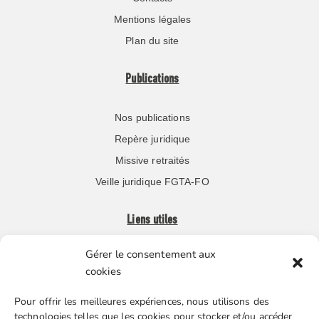
Mentions légales
Plan du site
Publications
Nos publications
Repère juridique
Missive retraités
Veille juridique FGTA-FO
Liens utiles
Gérer le consentement aux
Boutique en ligne
cookies
Espace Presse
Pour offrir les meilleures expériences, nous utilisons des
Nos partenaires
technologies telles que les cookies pour stocker et/ou accéder