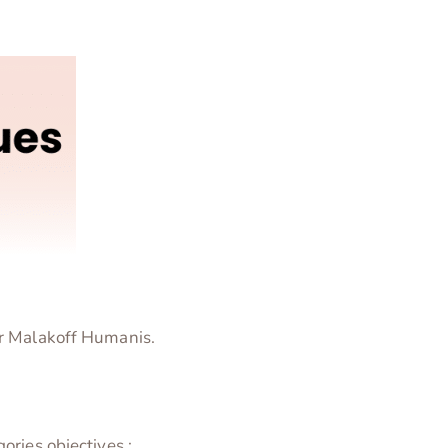
par Malakoff Humanis.
ories objectives ;