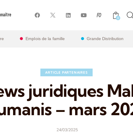
naître
0
ire
Emplois de la famille
Grande Distribution
ARTICLE PARTENAIRES
ews juridiques Ma
umanis – mars 20
24/03/2025