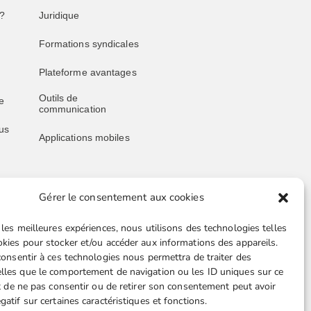
?
Juridique
Formations syndicales
Plateforme avantages
Outils de
e
communication
us
Applications mobiles
Gérer le consentement aux cookies
Liens utiles
 les meilleures expériences, nous utilisons des technologies telles
Boutique en ligne
okies pour stocker et/ou accéder aux informations des appareils.
 consentir à ces technologies nous permettra de traiter des
Espace Presse
lles que le comportement de navigation ou les ID uniques sur ce
ait de ne pas consentir ou de retirer son consentement peut avoir
Nos partenaires
gatif sur certaines caractéristiques et fonctions.