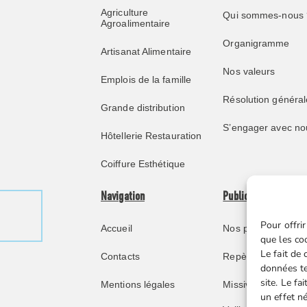
Agriculture
Qui sommes-nous 
Agroalimentaire
Organigramme
Artisanat Alimentaire
Nos valeurs
Emplois de la famille
Résolution général
Grande distribution
S’engager avec no
Hôtellerie Restauration
Coiffure Esthétique
Navigation
Publications
Pour offrir
Accueil
Nos publications
que les co
Le fait de
Contacts
Repère juridique
données te
site. Le f
Mentions légales
Missive retraités
un effet né