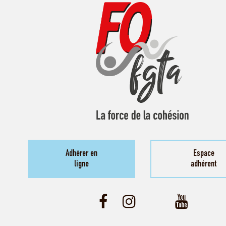
Adhérer en
Espace
ligne
adhérent