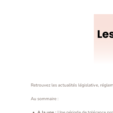
Retrouvez les actualités législative, régl
Au sommaire :
A la une :
Une période de tolérance prol