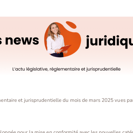
ementaire et jurisprudentielle du mois de mars 2025 vues 
ongée pour la mise en conformité avec les nouvelles catég