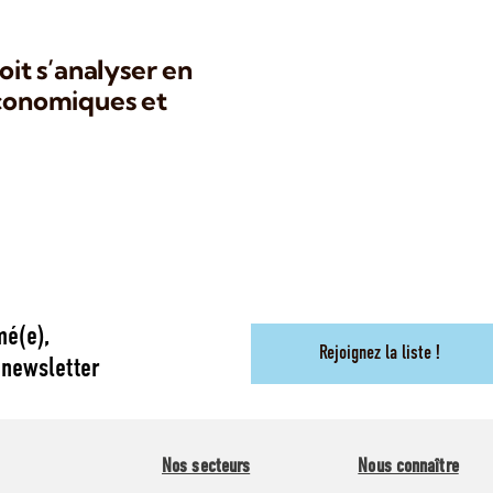
oit s’analyser en
économiques et
mé(e),
Rejoignez la liste !
 newsletter
Nos secteurs
Nous connaître