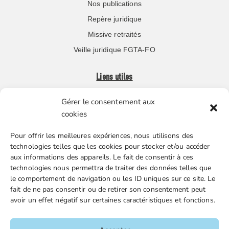
Nos publications
Repère juridique
Missive retraités
Veille juridique FGTA-FO
Liens utiles
Gérer le consentement aux
Boutique en ligne
cookies
Espace Presse
Pour offrir les meilleures expériences, nous utilisons des
Nos partenaires
technologies telles que les cookies pour stocker et/ou accéder
Gestion des cookies
aux informations des appareils. Le fait de consentir à ces
technologies nous permettra de traiter des données telles que
le comportement de navigation ou les ID uniques sur ce site. Le
fait de ne pas consentir ou de retirer son consentement peut
FGTA-FO / 15 avenue Victor Hugo – 92170 Vanves / 01 86
avoir un effet négatif sur certaines caractéristiques et fonctions.
90 43 60 / fgtafo@fgta-fo.org