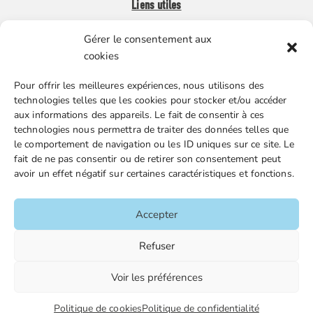
Liens utiles
Gérer le consentement aux
Boutique en ligne
cookies
Espace Presse
Pour offrir les meilleures expériences, nous utilisons des
Nos partenaires
technologies telles que les cookies pour stocker et/ou accéder
Gestion des cookies
aux informations des appareils. Le fait de consentir à ces
technologies nous permettra de traiter des données telles que
le comportement de navigation ou les ID uniques sur ce site. Le
fait de ne pas consentir ou de retirer son consentement peut
FGTA-FO / 15 avenue Victor Hugo – 92170 Vanves / 01 86
avoir un effet négatif sur certaines caractéristiques et fonctions.
90 43 60 / fgtafo@fgta-fo.org
Accepter
Accueil
Refuser
Contacts
Voir les préférences
Mentions légales
Plan du site
Politique de cookies
Politique de confidentialité