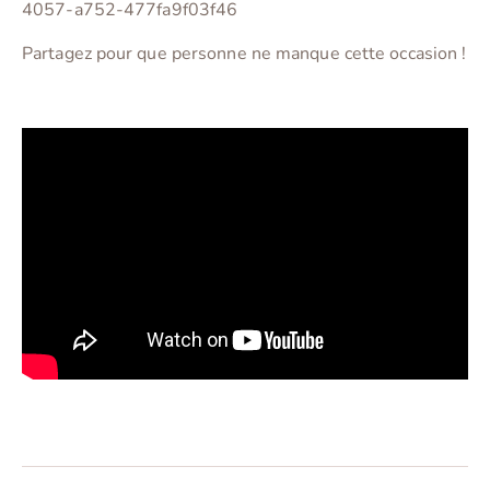
4057-a752-477fa9f03f46
Partagez pour que personne ne manque cette occasion !