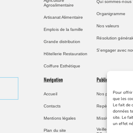
Agriculture
Qui sommes-nous 
Agroalimentaire
Organigramme
Artisanat Alimentaire
Nos valeurs
Emplois de la famille
Résolution général
Grande distribution
S’engager avec no
Hôtellerie Restauration
Coiffure Esthétique
Navigation
Publications
Pour offrir
Accueil
Nos publications
que les co
Le fait de
Contacts
Repère juridique
données te
site. Le f
Mentions légales
Missive retraités
un effet né
Veille juridique FG
Plan du site