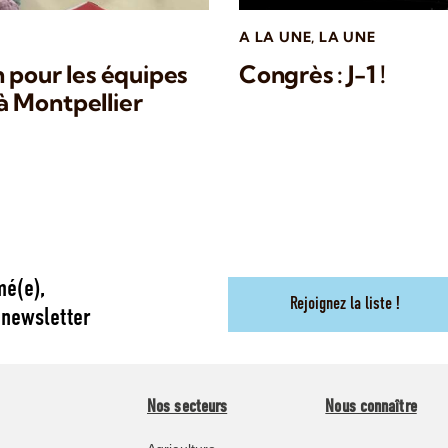
A LA UNE
,
LA UNE
 pour les équipes
Congrès : J-1 !
à Montpellier
mé(e),
Rejoignez la liste !
 newsletter
Nos secteurs
Nous connaître