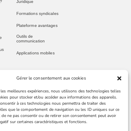
?
Juridique
Formations syndicales
Plateforme avantages
Outils de
e
communication
us
Applications mobiles
Gérer le consentement aux cookies
Liens utiles
 les meilleures expériences, nous utilisons des technologies telles
Boutique en ligne
okies pour stocker et/ou accéder aux informations des appareils.
 consentir à ces technologies nous permettra de traiter des
Espace Presse
lles que le comportement de navigation ou les ID uniques sur ce
ait de ne pas consentir ou de retirer son consentement peut avoir
Nos partenaires
gatif sur certaines caractéristiques et fonctions.
TA-
Gestion des cookies