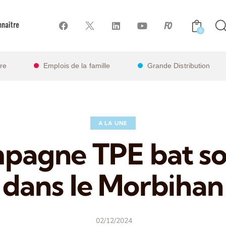
naître
0
ire
Emplois de la famille
Grande Distribution
A LA UNE
pagne TPE bat so
dans le Morbihan
02/12/2024