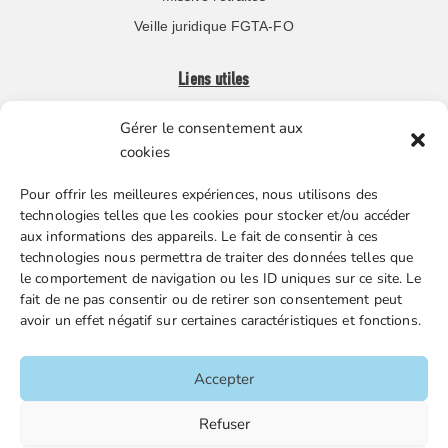
Veille juridique FGTA-FO
Liens utiles
Gérer le consentement aux
Boutique en ligne
cookies
Espace Presse
Pour offrir les meilleures expériences, nous utilisons des
Nos partenaires
technologies telles que les cookies pour stocker et/ou accéder
Gestion des cookies
aux informations des appareils. Le fait de consentir à ces
technologies nous permettra de traiter des données telles que
le comportement de navigation ou les ID uniques sur ce site. Le
fait de ne pas consentir ou de retirer son consentement peut
FGTA-FO / 15 avenue Victor Hugo – 92170 Vanves / 01 86
avoir un effet négatif sur certaines caractéristiques et fonctions.
90 43 60 / fgtafo@fgta-fo.org
Accepter
Accueil
Refuser
Contacts