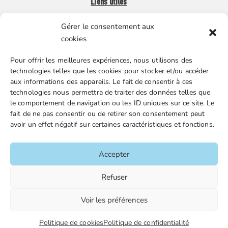
Liens utiles
Gérer le consentement aux
Boutique en ligne
cookies
Espace Presse
Pour offrir les meilleures expériences, nous utilisons des
Nos partenaires
technologies telles que les cookies pour stocker et/ou accéder
Gestion des cookies
aux informations des appareils. Le fait de consentir à ces
technologies nous permettra de traiter des données telles que
le comportement de navigation ou les ID uniques sur ce site. Le
fait de ne pas consentir ou de retirer son consentement peut
FGTA-FO / 15 avenue Victor Hugo – 92170 Vanves / 01 86
avoir un effet négatif sur certaines caractéristiques et fonctions.
90 43 60 / fgtafo@fgta-fo.org
Accepter
Accueil
Refuser
Contacts
Voir les préférences
Mentions légales
Plan du site
Politique de cookies
Politique de confidentialité