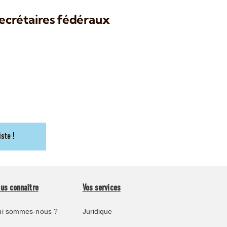
 secrétaires fédéraux
iste !
us connaître
Vos services
i sommes-nous ?
Juridique