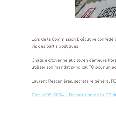
Lors de la Commission Exécutive confédéra
vis des partis politiques.
Chaque citoyenne et citoyen demeure libr
utiliser son mandat syndical FO pour un ac
Laurent Rescanières, secrétaire général 
Circ. n°99-2024 – Déclaration de la CE d