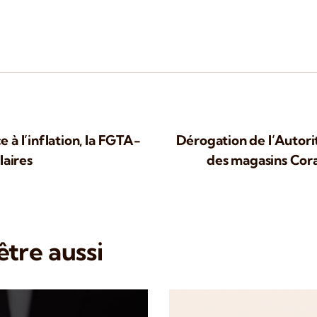
à l’inflation, la FGTA-
Dérogation de l’Autorit
laires
des magasins Cora
tre aussi