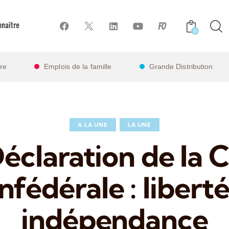
naître
0
ire
Emplois de la famille
Grande Distribution
A LA UNE
LA UNE
éclaration de la 
nfédérale : liberté
indépendance