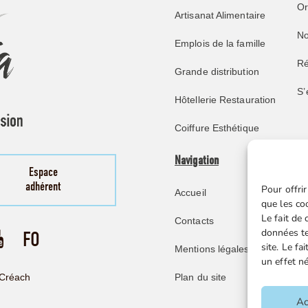
O
Artisanat Alimentaire
No
Emplois de la famille
Ré
Grande distribution
S’
Hôtellerie Restauration
Coiffure Esthétique
Navigation
Pu
Espace
adhérent
Pour offrir
Accueil
No
que les co
Le fait de
Contacts
Re
données te
site. Le f
Mentions légales
Mi
un effet né
Ve
Plan du site
Créach
F
Ac