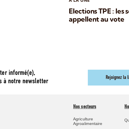
A LA UNE
Elections TPE : les
appellent au vote
ter informé(e),
Rejoignez la l
s à notre newsletter
Nos secteurs
No
Agriculture
Qu
Agroalimentaire