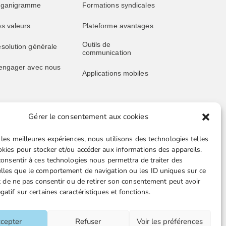
rganigramme
Formations syndicales
s valeurs
Plateforme avantages
Outils de
solution générale
communication
engager avec nous
Applications mobiles
Gérer le consentement aux cookies
blications
Liens utiles
 les meilleures expériences, nous utilisons des technologies telles
s publications
Boutique en ligne
okies pour stocker et/ou accéder aux informations des appareils.
 consentir à ces technologies nous permettra de traiter des
père juridique
Espace Presse
lles que le comportement de navigation ou les ID uniques sur ce
ait de ne pas consentir ou de retirer son consentement peut avoir
ssive retraités
Nos partenaires
gatif sur certaines caractéristiques et fonctions.
ille juridique FGTA-
Gestion des cookies
O
cepter
Refuser
Voir les préférences