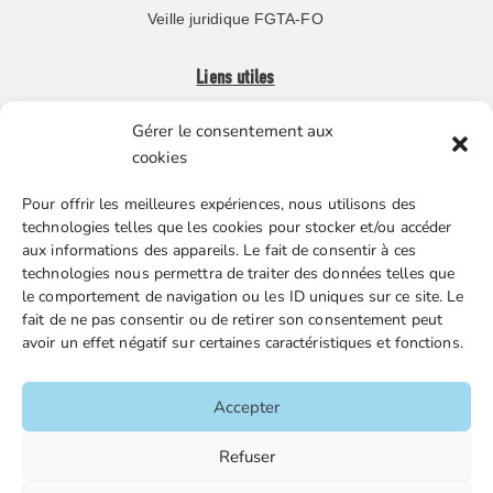
Veille juridique FGTA-FO
Liens utiles
Gérer le consentement aux
Boutique en ligne
cookies
Espace Presse
Pour offrir les meilleures expériences, nous utilisons des
Nos partenaires
technologies telles que les cookies pour stocker et/ou accéder
Gestion des cookies
aux informations des appareils. Le fait de consentir à ces
technologies nous permettra de traiter des données telles que
le comportement de navigation ou les ID uniques sur ce site. Le
fait de ne pas consentir ou de retirer son consentement peut
FGTA-FO / 15 avenue Victor Hugo – 92170 Vanves / 01 86
avoir un effet négatif sur certaines caractéristiques et fonctions.
90 43 60 / fgtafo@fgta-fo.org
Accepter
Accueil
Refuser
Contacts