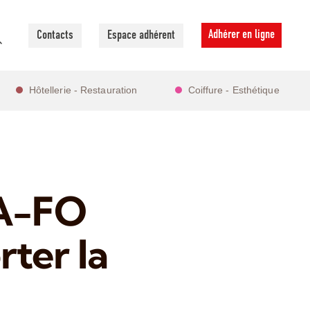
Adhérer en ligne
Contacts
Espace adhérent
Hôtellerie - Restauration
Coiffure - Esthétique
TA-FO
rter la