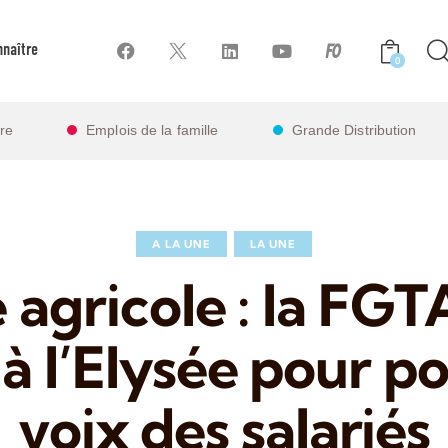
naître
0
ire
Emplois de la famille
Grande Distribution
A LA UNE
LA UNE
e agricole : la FG
à l’Elysée pour po
voix des salariés