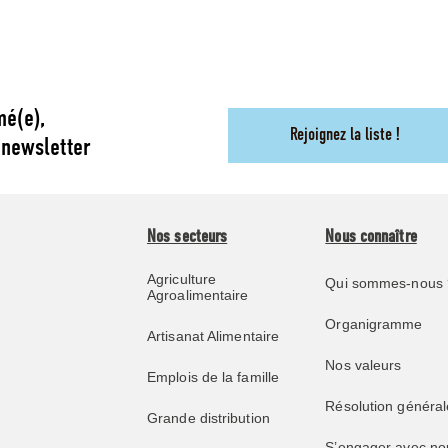
mé(e),
Rejoignez la liste !
 newsletter
Nos secteurs
Nous connaître
Agriculture
Qui sommes-nous 
Agroalimentaire
Organigramme
Artisanat Alimentaire
Nos valeurs
Emplois de la famille
Résolution général
Grande distribution
S’engager avec no