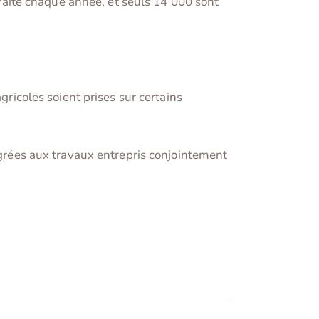
etraite chaque année, et seuls 14 000 sont
gricoles soient prises sur certains
tégrées aux travaux entrepris conjointement