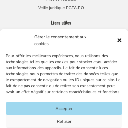
Veille juridique FGTA-FO
Liens utiles
Gérer le consentement aux
Boutique en ligne
cookies
Espace Presse
Pour offrir les meilleures expériences, nous utilisons des
Nos partenaires
technologies telles que les cookies pour stocker et/ou accéder
Gestion des cookies
aux informations des appareils. Le fait de consentir à ces
technologies nous permettra de traiter des données telles que
le comportement de navigation ou les ID uniques sur ce site. Le
fait de ne pas consentir ou de retirer son consentement peut
FGTA-FO / 15 avenue Victor Hugo – 92170 Vanves / 01 86
avoir un effet négatif sur certaines caractéristiques et fonctions.
90 43 60 / fgtafo@fgta-fo.org
Accepter
Accueil
Refuser
Contacts