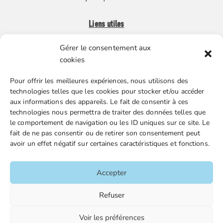
Liens utiles
Gérer le consentement aux
Boutique en ligne
cookies
Espace Presse
Pour offrir les meilleures expériences, nous utilisons des
Nos partenaires
technologies telles que les cookies pour stocker et/ou accéder
Gestion des cookies
aux informations des appareils. Le fait de consentir à ces
technologies nous permettra de traiter des données telles que
le comportement de navigation ou les ID uniques sur ce site. Le
fait de ne pas consentir ou de retirer son consentement peut
FGTA-FO / 15 avenue Victor Hugo – 92170 Vanves / 01 86
avoir un effet négatif sur certaines caractéristiques et fonctions.
90 43 60 / fgtafo@fgta-fo.org
Accepter
Accueil
Refuser
Contacts
Voir les préférences
Mentions légales