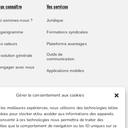
us connaître
Vos services
i sommes-nous ?
Juridique
rganigramme
Formations syndicales
s valeurs
Plateforme avantages
Outils de
solution générale
communication
engager avec nous
Applications mobiles
Gérer le consentement aux cookies
blications
Liens utiles
 les meilleures expériences, nous utilisons des technologies telles
s publications
Boutique en ligne
okies pour stocker et/ou accéder aux informations des appareils.
 consentir à ces technologies nous permettra de traiter des
père juridique
Espace Presse
lles que le comportement de navigation ou les ID uniques sur ce