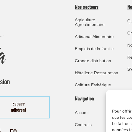
Nos secteurs
No
Agriculture
Qu
Agroalimentaire
O
Artisanat Alimentaire
No
Emplois de la famille
Ré
Grande distribution
S’
Hôtellerie Restauration
Coiffure Esthétique
Navigation
Pu
Espace
adhérent
Pour offrir
Accueil
No
que les co
Le fait de
Contacts
Re
données te