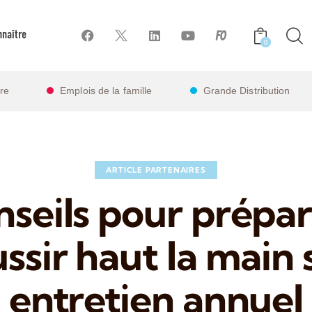
naître
0
ire
Emplois de la famille
Grande Distribution
ARTICLE PARTENAIRES
nseils pour prépar
ssir haut la main
entretien annuel