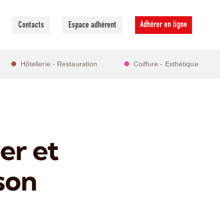
Adhérer en ligne
Contacts
Espace adhérent
Hôtellerie - Restauration
Coiffure - Esthétique
er et
 son