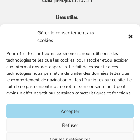
Veille juridique FGTA-FO
Liens utiles
Gérer le consentement aux
Boutique en ligne
cookies
Espace Presse
Pour offrir les meilleures expériences, nous utilisons des
Nos partenaires
technologies telles que les cookies pour stocker et/ou accéder
Gestion des cookies
aux informations des appareils. Le fait de consentir à ces
technologies nous permettra de traiter des données telles que
le comportement de navigation ou les ID uniques sur ce site. Le
fait de ne pas consentir ou de retirer son consentement peut
FGTA-FO / 15 avenue Victor Hugo – 92170 Vanves / 01 86
avoir un effet négatif sur certaines caractéristiques et fonctions.
90 43 60 / fgtafo@fgta-fo.org
Accepter
Accueil
Refuser
Contacts
Voir les préférences
Mentions légales