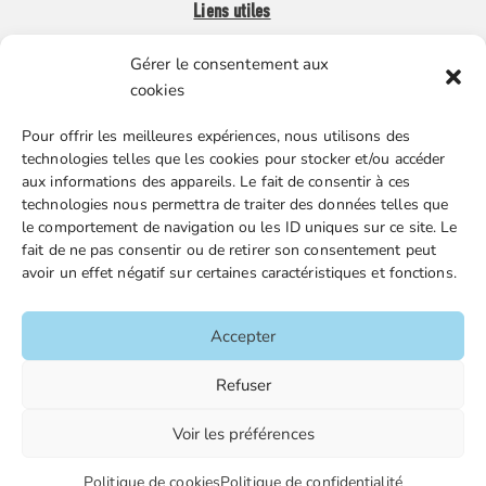
Liens utiles
Gérer le consentement aux
Boutique en ligne
cookies
Espace Presse
Pour offrir les meilleures expériences, nous utilisons des
Nos partenaires
technologies telles que les cookies pour stocker et/ou accéder
Gestion des cookies
aux informations des appareils. Le fait de consentir à ces
technologies nous permettra de traiter des données telles que
le comportement de navigation ou les ID uniques sur ce site. Le
fait de ne pas consentir ou de retirer son consentement peut
FGTA-FO / 15 avenue Victor Hugo – 92170 Vanves / 01 86
avoir un effet négatif sur certaines caractéristiques et fonctions.
90 43 60 / fgtafo@fgta-fo.org
Accepter
Accueil
Refuser
Contacts
Voir les préférences
Mentions légales
Plan du site
Politique de cookies
Politique de confidentialité