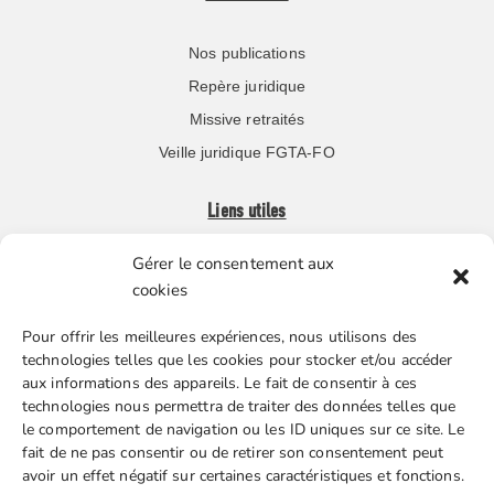
Nos publications
Repère juridique
Missive retraités
Veille juridique FGTA-FO
Liens utiles
Gérer le consentement aux
Boutique en ligne
cookies
Espace Presse
Pour offrir les meilleures expériences, nous utilisons des
Nos partenaires
technologies telles que les cookies pour stocker et/ou accéder
Gestion des cookies
aux informations des appareils. Le fait de consentir à ces
technologies nous permettra de traiter des données telles que
le comportement de navigation ou les ID uniques sur ce site. Le
fait de ne pas consentir ou de retirer son consentement peut
FGTA-FO / 15 avenue Victor Hugo – 92170 Vanves / 01 86
avoir un effet négatif sur certaines caractéristiques et fonctions.