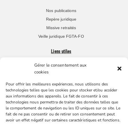
Nos publications
Repère juridique
Missive retraités
Veille juridique FGTA-FO
Liens utiles
Gérer le consentement aux
Boutique en ligne
cookies
Espace Presse
Pour offrir les meilleures expériences, nous utilisons des
Nos partenaires
technologies telles que les cookies pour stocker et/ou accéder
Gestion des cookies
aux informations des appareils. Le fait de consentir à ces
technologies nous permettra de traiter des données telles que
le comportement de navigation ou les ID uniques sur ce site. Le
fait de ne pas consentir ou de retirer son consentement peut
FGTA-FO / 15 avenue Victor Hugo – 92170 Vanves / 01 86
avoir un effet négatif sur certaines caractéristiques et fonctions.
90 43 60 / fgtafo@fgta-fo.org