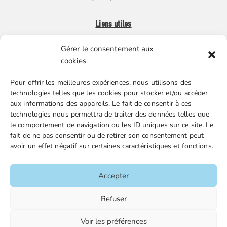
Liens utiles
Gérer le consentement aux
Boutique en ligne
cookies
Espace Presse
Pour offrir les meilleures expériences, nous utilisons des
Nos partenaires
technologies telles que les cookies pour stocker et/ou accéder
Gestion des cookies
aux informations des appareils. Le fait de consentir à ces
technologies nous permettra de traiter des données telles que
le comportement de navigation ou les ID uniques sur ce site. Le
fait de ne pas consentir ou de retirer son consentement peut
FGTA-FO / 15 avenue Victor Hugo – 92170 Vanves / 01 86
avoir un effet négatif sur certaines caractéristiques et fonctions.
90 43 60 / fgtafo@fgta-fo.org
Accepter
Accueil
Refuser
Contacts
Voir les préférences
Mentions légales