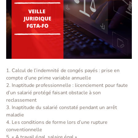
1. Calcul de l’indemnité de congés payés : prise en
compte d’une prime variable annuelle
2. Inaptitude professionnelle : licenciement pour faute
d’un salarié protégé faisant obstacle à son
reclassement
3. Inaptitude du salarié constaté pendant un arrêt
maladie
4. Les conditions de forme lors d’une rupture
conventionnelle
5. « A travail égal, salaire égal »