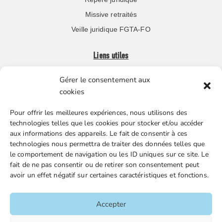
Missive retraités
Veille juridique FGTA-FO
Liens utiles
Gérer le consentement aux
Boutique en ligne
cookies
Espace Presse
Pour offrir les meilleures expériences, nous utilisons des
Nos partenaires
technologies telles que les cookies pour stocker et/ou accéder
Gestion des cookies
aux informations des appareils. Le fait de consentir à ces
technologies nous permettra de traiter des données telles que
le comportement de navigation ou les ID uniques sur ce site. Le
fait de ne pas consentir ou de retirer son consentement peut
FGTA-FO / 15 avenue Victor Hugo – 92170 Vanves / 01 86
avoir un effet négatif sur certaines caractéristiques et fonctions.
90 43 60 / fgtafo@fgta-fo.org
Accepter
Accueil