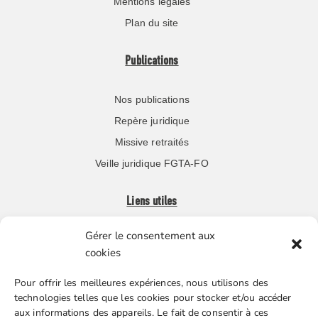
Mentions légales
Plan du site
Publications
Nos publications
Repère juridique
Missive retraités
Veille juridique FGTA-FO
Liens utiles
Gérer le consentement aux
Boutique en ligne
cookies
Espace Presse
Pour offrir les meilleures expériences, nous utilisons des
Nos partenaires
technologies telles que les cookies pour stocker et/ou accéder
Gestion des cookies
aux informations des appareils. Le fait de consentir à ces