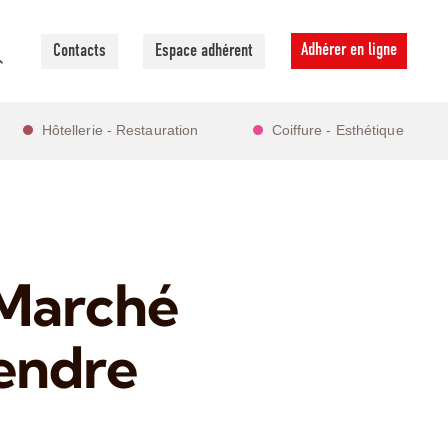
Adhérer en ligne
Contacts
Espace adhérent
Hôtellerie - Restauration
Coiffure - Esthétique
 Marché
fendre