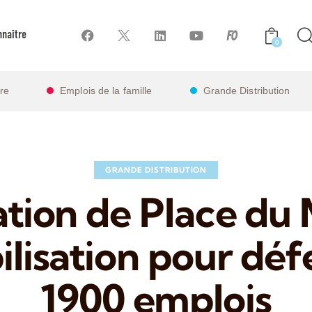
naître
0
ire
Emplois de la famille
Grande Distribution
GRANDE DISTRIBUTION
ation de Place du
ilisation pour dé
1900 emplois