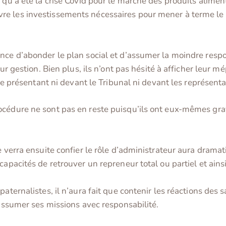
 qu’a été la crise Covid pour le marché des produits alimenta
re les investissements nécessaires pour mener à terme le 
ence d’abonder le plan social et d’assumer la moindre resp
eur gestion. Bien plus, ils n’ont pas hésité à afficher leur m
e se présentant ni devant le Tribunal ni devant les représen
édure ne sont pas en reste puisqu’ils ont eux-mêmes grave
e verra ensuite confier le rôle d’administrateur aura dramat
capacités de retrouver un repreneur total ou partiel et ains
aternalistes, il n’aura fait que contenir les réactions des s
’assumer ses missions avec responsabilité.