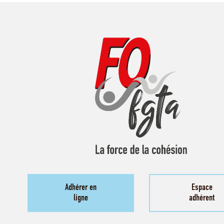
Adhérer en
Espace
ligne
adhérent