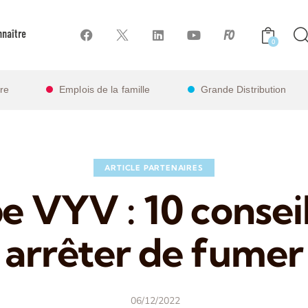
naître
0
ire
Emplois de la famille
Grande Distribution
ARTICLE PARTENAIRES
 VYV : 10 consei
arrêter de fumer
06/12/2022