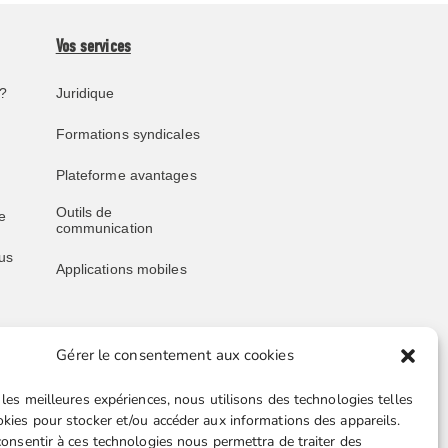
Vos services
?
Juridique
Formations syndicales
Plateforme avantages
Outils de
e
communication
us
Applications mobiles
Gérer le consentement aux cookies
Liens utiles
 les meilleures expériences, nous utilisons des technologies telles
Boutique en ligne
okies pour stocker et/ou accéder aux informations des appareils.
 consentir à ces technologies nous permettra de traiter des
Espace Presse