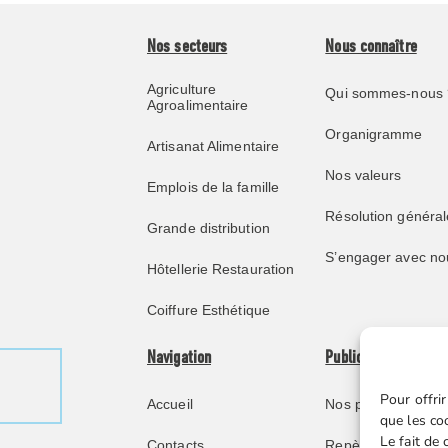
Nos secteurs
Nous connaître
Agriculture
Qui sommes-nous 
Agroalimentaire
Organigramme
Artisanat Alimentaire
Nos valeurs
Emplois de la famille
Résolution général
Grande distribution
S’engager avec no
Hôtellerie Restauration
Coiffure Esthétique
Navigation
Publications
Pour offrir
Accueil
Nos publications
que les co
Le fait de
Contacts
Repère juridique