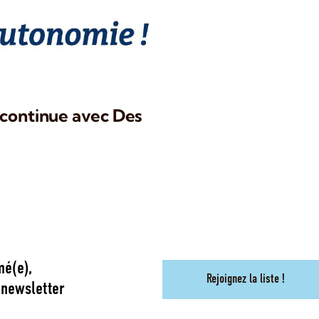
 continue avec Des
mé(e),
Rejoignez la liste !
 newsletter