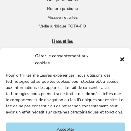
Repère juridique
Missive retraités
Veille juridique FGTA-FO
Liens utiles
Gérer le consentement aux
Boutique en ligne
cookies
Espace Presse
Pour offrir les meilleures expériences, nous utilisons des
Nos partenaires
technologies telles que les cookies pour stocker et/ou accéder
Gestion des cookies
aux informations des appareils. Le fait de consentir à ces
technologies nous permettra de traiter des données telles que
le comportement de navigation ou les ID uniques sur ce site. Le
fait de ne pas consentir ou de retirer son consentement peut
FGTA-FO / 15 avenue Victor Hugo – 92170 Vanves / 01 86
avoir un effet négatif sur certaines caractéristiques et fonctions.
90 43 60 / fgtafo@fgta-fo.org
Accepter
Accueil