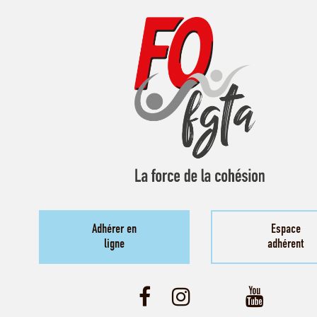
Adhérer en
Espace
ligne
adhérent