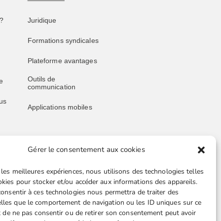
?
Juridique
Formations syndicales
Plateforme avantages
Outils de
e
communication
us
Applications mobiles
Gérer le consentement aux cookies
Liens utiles
 les meilleures expériences, nous utilisons des technologies telles
Boutique en ligne
okies pour stocker et/ou accéder aux informations des appareils.
 consentir à ces technologies nous permettra de traiter des
Espace Presse
lles que le comportement de navigation ou les ID uniques sur ce
ait de ne pas consentir ou de retirer son consentement peut avoir
Nos partenaires