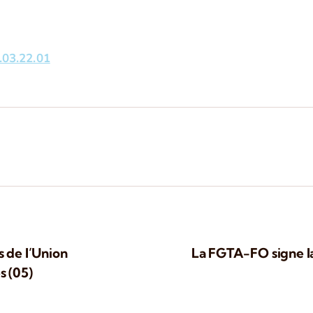
.03.22.01
 de l’Union
La FGTA-FO signe la
 (05)