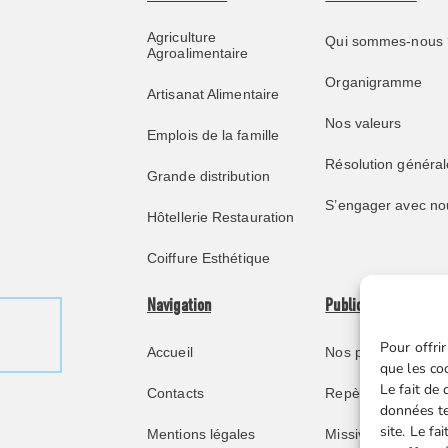
Agriculture
Qui sommes-nous 
Agroalimentaire
Organigramme
Artisanat Alimentaire
Nos valeurs
Emplois de la famille
Résolution général
Grande distribution
S’engager avec no
Hôtellerie Restauration
Coiffure Esthétique
Navigation
Publications
Pour offrir
Accueil
Nos publications
que les co
Le fait de
Contacts
Repère juridique
données te
site. Le f
Mentions légales
Missive retraités