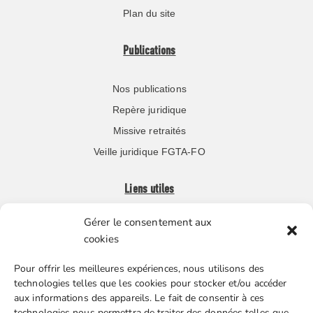
Plan du site
Publications
Nos publications
Repère juridique
Missive retraités
Veille juridique FGTA-FO
Liens utiles
Gérer le consentement aux
Boutique en ligne
cookies
Espace Presse
Pour offrir les meilleures expériences, nous utilisons des
Nos partenaires
technologies telles que les cookies pour stocker et/ou accéder
Gestion des cookies
aux informations des appareils. Le fait de consentir à ces
technologies nous permettra de traiter des données telles que