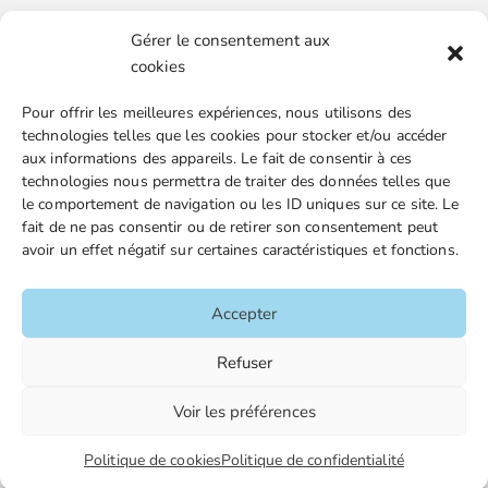
Gérer le consentement aux
Boutique en ligne
cookies
Espace Presse
Pour offrir les meilleures expériences, nous utilisons des
Nos partenaires
technologies telles que les cookies pour stocker et/ou accéder
Gestion des cookies
aux informations des appareils. Le fait de consentir à ces
technologies nous permettra de traiter des données telles que
le comportement de navigation ou les ID uniques sur ce site. Le
fait de ne pas consentir ou de retirer son consentement peut
FGTA-FO / 15 avenue Victor Hugo – 92170 Vanves / 01 86
avoir un effet négatif sur certaines caractéristiques et fonctions.
90 43 60 / fgtafo@fgta-fo.org
Accepter
Accueil
Refuser
Contacts
Voir les préférences
Mentions légales
Plan du site
Politique de cookies
Politique de confidentialité