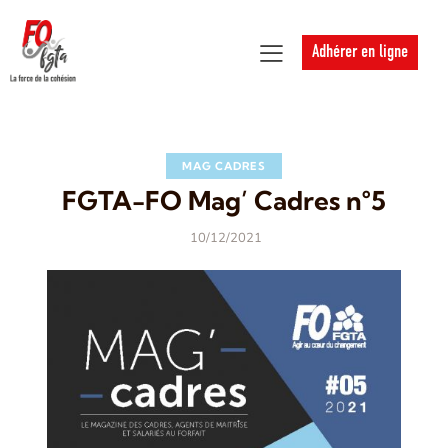
Adhérer en ligne
MAG CADRES
FGTA-FO Mag’ Cadres n°5
10/12/2021