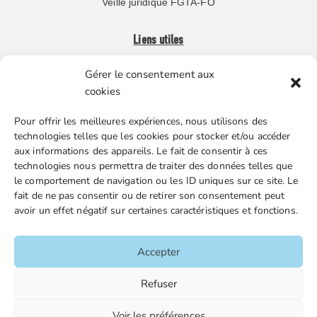
Veille juridique FGTA-FO
Liens utiles
Gérer le consentement aux
Boutique en ligne
cookies
Espace Presse
Pour offrir les meilleures expériences, nous utilisons des
Nos partenaires
technologies telles que les cookies pour stocker et/ou accéder
Gestion des cookies
aux informations des appareils. Le fait de consentir à ces
technologies nous permettra de traiter des données telles que
le comportement de navigation ou les ID uniques sur ce site. Le
fait de ne pas consentir ou de retirer son consentement peut
FGTA-FO / 15 avenue Victor Hugo – 92170 Vanves / 01 86
avoir un effet négatif sur certaines caractéristiques et fonctions.
90 43 60 / fgtafo@fgta-fo.org
Accepter
Accueil
Refuser
Contacts
Voir les préférences
Mentions légales