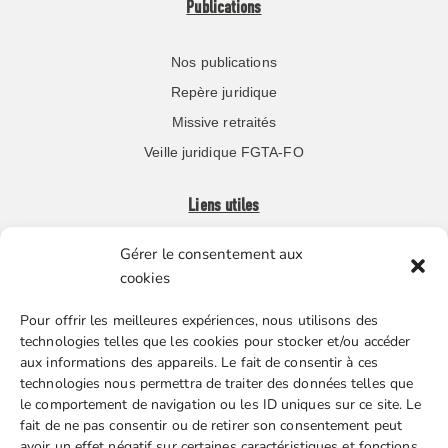
Publications
Nos publications
Repère juridique
Missive retraités
Veille juridique FGTA-FO
Liens utiles
Gérer le consentement aux
Boutique en ligne
cookies
Espace Presse
Pour offrir les meilleures expériences, nous utilisons des
Nos partenaires
technologies telles que les cookies pour stocker et/ou accéder
Gestion des cookies
aux informations des appareils. Le fait de consentir à ces
technologies nous permettra de traiter des données telles que
le comportement de navigation ou les ID uniques sur ce site. Le
fait de ne pas consentir ou de retirer son consentement peut
FGTA-FO / 15 avenue Victor Hugo – 92170 Vanves / 01 86
avoir un effet négatif sur certaines caractéristiques et fonctions.