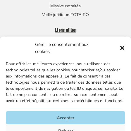
Missive retraités
Veille juridique FGTA-FO
Liens utiles
Gérer le consentement aux
Boutique en ligne
cookies
Espace Presse
Pour offrir les meilleures expériences, nous utilisons des
Nos partenaires
technologies telles que les cookies pour stocker et/ou accéder
Gestion des cookies
aux informations des appareils. Le fait de consentir à ces
technologies nous permettra de traiter des données telles que
le comportement de navigation ou les ID uniques sur ce site. Le
fait de ne pas consentir ou de retirer son consentement peut
FGTA-FO / 15 avenue Victor Hugo – 92170 Vanves / 01 86
avoir un effet négatif sur certaines caractéristiques et fonctions.
90 43 60 / fgtafo@fgta-fo.org
Accepter
Accueil
Refuser