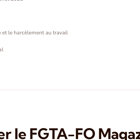
e et le harcèlement au travail
al
er le FGTA-FO Magazi