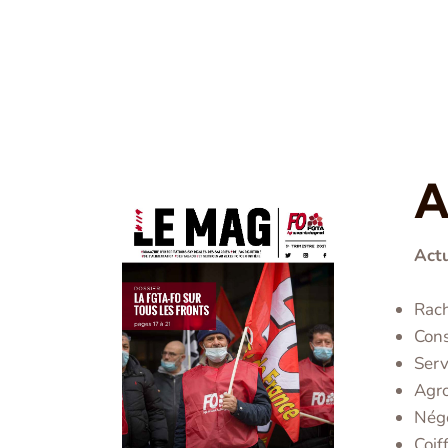
A
Actu
Rach
Cons
Serv
Agro
Négo
Coif