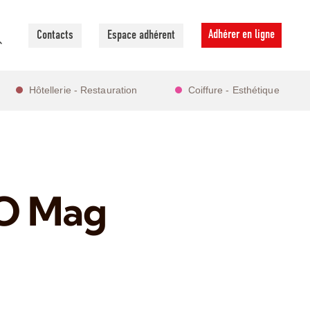
Adhérer en ligne
Contacts
Espace adhérent
Hôtellerie - Restauration
Coiffure - Esthétique
FO Mag