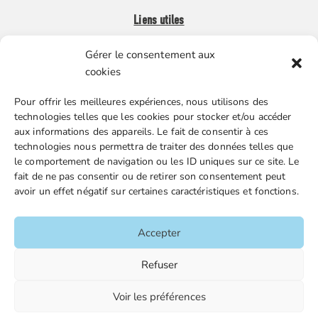
Liens utiles
Gérer le consentement aux
Boutique en ligne
cookies
Espace Presse
Pour offrir les meilleures expériences, nous utilisons des
Nos partenaires
technologies telles que les cookies pour stocker et/ou accéder
Gestion des cookies
aux informations des appareils. Le fait de consentir à ces
technologies nous permettra de traiter des données telles que
le comportement de navigation ou les ID uniques sur ce site. Le
fait de ne pas consentir ou de retirer son consentement peut
FGTA-FO / 15 avenue Victor Hugo – 92170 Vanves / 01 86
avoir un effet négatif sur certaines caractéristiques et fonctions.
90 43 60 / fgtafo@fgta-fo.org
Accepter
Accueil
Refuser
Contacts
Voir les préférences
Mentions légales