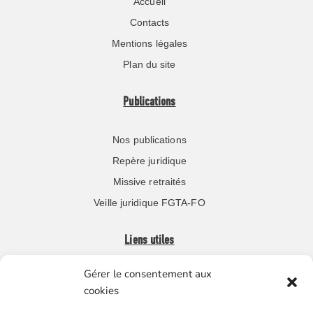
Accueil
Contacts
Mentions légales
Plan du site
Publications
Nos publications
Repère juridique
Missive retraités
Veille juridique FGTA-FO
Liens utiles
Gérer le consentement aux
Boutique en ligne
cookies
Espace Presse