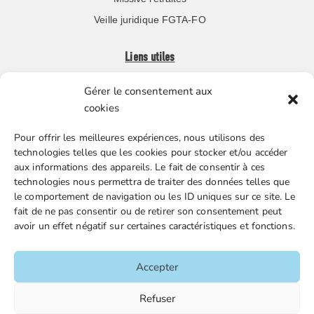
Veille juridique FGTA-FO
Liens utiles
Gérer le consentement aux
Boutique en ligne
cookies
Espace Presse
Pour offrir les meilleures expériences, nous utilisons des
Nos partenaires
technologies telles que les cookies pour stocker et/ou accéder
Gestion des cookies
aux informations des appareils. Le fait de consentir à ces
technologies nous permettra de traiter des données telles que
le comportement de navigation ou les ID uniques sur ce site. Le
fait de ne pas consentir ou de retirer son consentement peut
FGTA-FO / 15 avenue Victor Hugo – 92170 Vanves / 01 86
avoir un effet négatif sur certaines caractéristiques et fonctions.
90 43 60 / fgtafo@fgta-fo.org
Accepter
Accueil
Refuser
Contacts