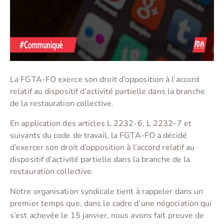
La FGTA-FO exerce son droit d’opposition à l’accord
relatif au dispositif d’activité partielle dans la branche
de la restauration collective.
En application des articles L 2232-6, L 2232-7 et
suivants du code de travail, la FGTA-FO a décidé
d’exercer son droit d’opposition à l’accord relatif au
dispositif d’activité partielle dans la branche de la
restauration collective.
Notre organisation syndicale tient à rappeler dans un
premier temps que, dans le cadre d’une négociation qui
s’est achevée le 15 janvier, nous avons fait preuve de