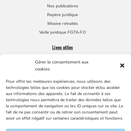
Nos publications
Repère juridique
Missive retraités
Veille juridique FGTA-FO
Liens utiles
Gérer le consentement aux
Boutique en ligne
cookies
Espace Presse
Pour offrir les meilleures expériences, nous utilisons des
Nos partenaires
technologies telles que les cookies pour stocker et/ou accéder
Gestion des cookies
aux informations des appareils. Le fait de consentir à ces
technologies nous permettra de traiter des données telles que
le comportement de navigation ou les ID uniques sur ce site. Le
fait de ne pas consentir ou de retirer son consentement peut
FGTA-FO / 15 avenue Victor Hugo – 92170 Vanves / 01 86
avoir un effet négatif sur certaines caractéristiques et fonctions.
90 43 60 / fgtafo@fgta-fo.org