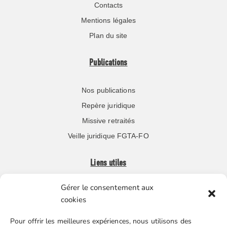
Contacts
Mentions légales
Plan du site
Publications
Nos publications
Repère juridique
Missive retraités
Veille juridique FGTA-FO
Liens utiles
Gérer le consentement aux
Boutique en ligne
cookies
Espace Presse
Pour offrir les meilleures expériences, nous utilisons des
Nos partenaires