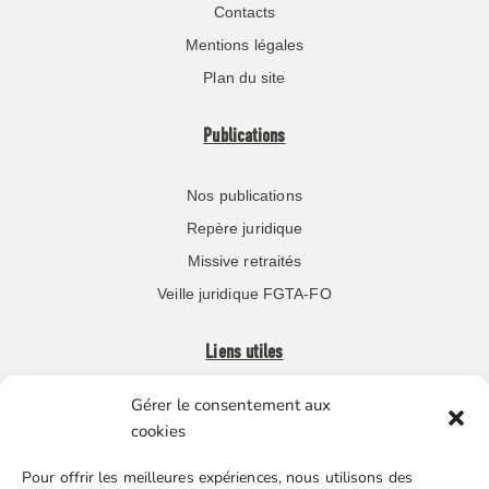
Contacts
Mentions légales
Plan du site
Publications
Nos publications
Repère juridique
Missive retraités
Veille juridique FGTA-FO
Liens utiles
Gérer le consentement aux
Boutique en ligne
cookies
Espace Presse
Pour offrir les meilleures expériences, nous utilisons des
Nos partenaires