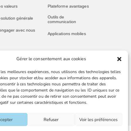
s valeurs
Plateforme avantages
Outils de
solution générale
communication
engager avec nous
Applications mobiles
Gérer le consentement aux cookies
blications
Liens utiles
 les meilleures expériences, nous utilisons des technologies telles
s publications
Boutique en ligne
okies pour stocker et/ou accéder aux informations des appareils.
 consentir à ces technologies nous permettra de traiter des
père juridique
Espace Presse
lles que le comportement de navigation ou les ID uniques sur ce
ait de ne pas consentir ou de retirer son consentement peut avoir
ssive retraités
Nos partenaires
gatif sur certaines caractéristiques et fonctions.
ille juridique FGTA-
Gestion des cookies
O
cepter
Refuser
Voir les préférences