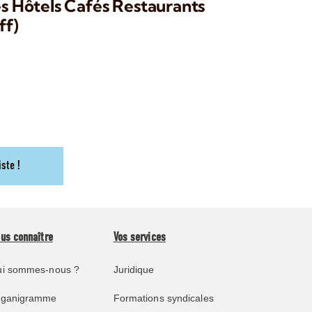
és Hôtels Cafés Restaurants
ff)
iste !
us connaître
Vos services
i sommes-nous ?
Juridique
rganigramme
Formations syndicales