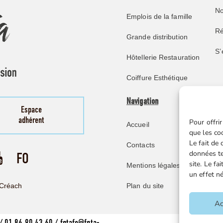
No
Emplois de la famille
Ré
Grande distribution
S’
Hôtellerie Restauration
Coiffure Esthétique
Navigation
Pu
Espace
adhérent
Pour offrir
Accueil
No
que les co
Le fait de
Contacts
Re
données te
site. Le f
Mentions légales
Mi
un effet né
Ve
Plan du site
Créach
F
Ac