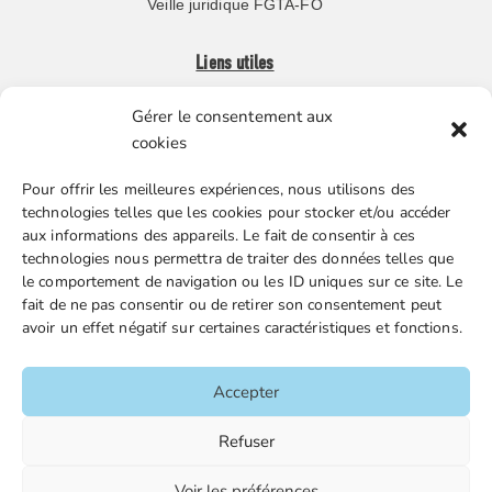
Veille juridique FGTA-FO
Liens utiles
Gérer le consentement aux
Boutique en ligne
cookies
Espace Presse
Pour offrir les meilleures expériences, nous utilisons des
Nos partenaires
technologies telles que les cookies pour stocker et/ou accéder
Gestion des cookies
aux informations des appareils. Le fait de consentir à ces
technologies nous permettra de traiter des données telles que
le comportement de navigation ou les ID uniques sur ce site. Le
fait de ne pas consentir ou de retirer son consentement peut
FGTA-FO / 15 avenue Victor Hugo – 92170 Vanves / 01 86
avoir un effet négatif sur certaines caractéristiques et fonctions.
90 43 60 / fgtafo@fgta-fo.org
Accepter
Accueil
Refuser
Contacts
Voir les préférences
Mentions légales