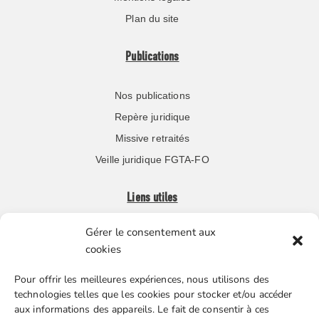
Plan du site
Publications
Nos publications
Repère juridique
Missive retraités
Veille juridique FGTA-FO
Liens utiles
Gérer le consentement aux
Boutique en ligne
cookies
Espace Presse
Pour offrir les meilleures expériences, nous utilisons des
Nos partenaires
technologies telles que les cookies pour stocker et/ou accéder
Gestion des cookies
aux informations des appareils. Le fait de consentir à ces